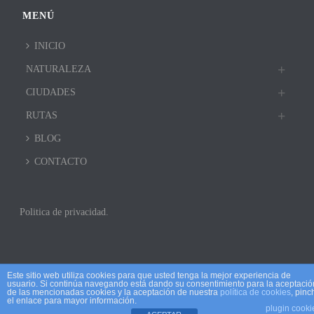
MENÚ
INICIO
NATURALEZA
CIUDADES
RUTAS
BLOG
CONTACTO
Politica de privacidad.
Este sitio web utiliza cookies para que usted tenga la mejor experiencia de
usuario. Si continúa navegando está dando su consentimiento para la aceptació
de las mencionadas cookies y la aceptación de nuestra
política de cookies
, pinc
el enlace para mayor información.
plugin cooki