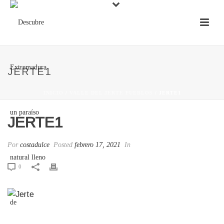
JERTE1
INICIO
/
VALLE DEL JERTE PUEBLOS
/ JERTE1
JERTE1
Por
costadulce
Posted
febrero 17, 2021
In
0