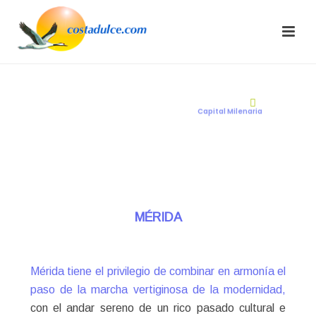
MÉRIDA
C
a
p
i
t
a
l
M
i
l
e
n
a
r
i
a
MÉRIDA
Mérida tiene el privilegio de combinar en armonía el
paso de la marcha vertiginosa de la modernidad,
con el andar sereno de un rico pasado cultural e