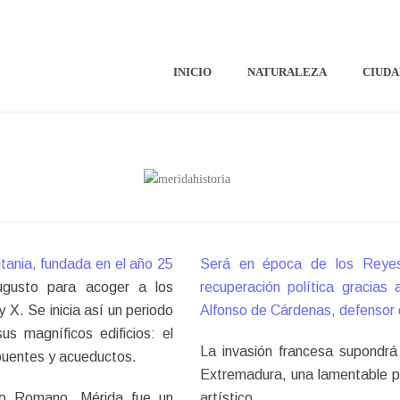
INICIO
NATURALEZA
CIUDA
itania, fundada en el año 25
Será en época de los Reyes 
ugusto para acoger a los
recuperación política gracia
 X. Se inicia así un periodo
Alfonso de Cárdenas, defensor d
s magníficos edificios: el
La invasión francesa supondrá
s puentes y acueductos.
Extremadura, una lamentable pé
rio Romano, Mérida fue un
artístico.