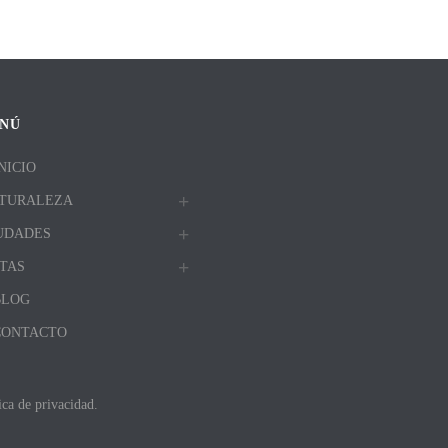
NÚ
NICIO
TURALEZA
UDADES
TAS
BLOG
CONTACTO
ica de privacidad.