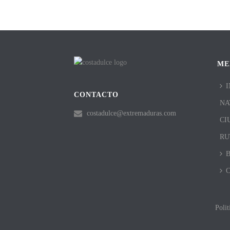
ME
I
CONTACTO
NA
costadulce@extremaduras.com
CI
RU
Polit