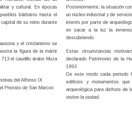
litar y cultural. En épocas
Posteriormente, la situación com
s pueblos bárbaros hasta el
un núcleo industrial y de servici
 capital de su reino durante
interés por parte de arqueólogo
en sacar a la luz la inmensa
descubriendo.
ausona y el cristianismo se
stra la figura de la mártir
Estas circunstancias motivar
o 713 el caudillo árabe Muza
declarado Patrimonio de la H
1993.
De este modo cada periodo hi
ristinas del Alfonso IX
edificios y monumentos que
del Priorato de San Marcos
arqueológica para disfrute de 
visiten la ciudad.