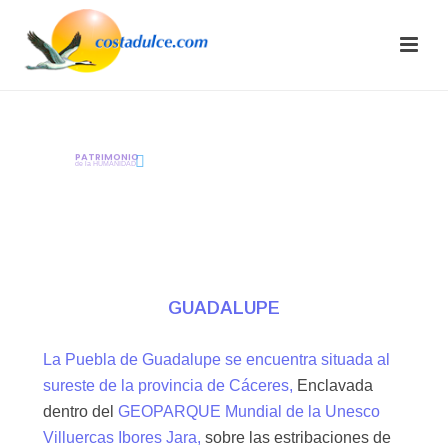
GUADALUPE
P
A
T
R
I
M
O
N
I
O
de la HUMANIDAD
GUADALUPE
La Puebla de Guadalupe se encuentra situada al
sureste de la provincia de Cáceres,
Enclavada
dentro del
GEOPARQUE Mundial de la Unesco
Villuercas Ibores Jara,
sobre las estribaciones de