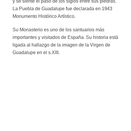
y se siente el paso de los siglos entre sus piedras.
La Puebla de Guadalupe fue declarada en 1943
Monumento Histórico Artístico.
Su Monasterio es uno de los santuarios más
importantes y visitados de España. Su historia está
ligada al hallazgo de la imagen de la Virgen de
Guadalupe en el s.XIII.
TODO
GUADALUPE HISTORIA
PARA VER EN GUADALUPE
GUADALUPE FIESTAS