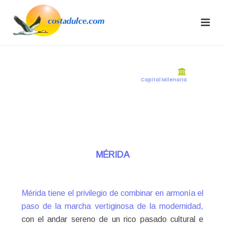
MÉRIDA
C
a
p
i
t
a
l
M
i
l
e
n
a
r
i
a
MÉRIDA
Mérida tiene el privilegio de combinar en armonía el
paso de la marcha vertiginosa de la modernidad,
con el andar sereno de un rico pasado cultural e