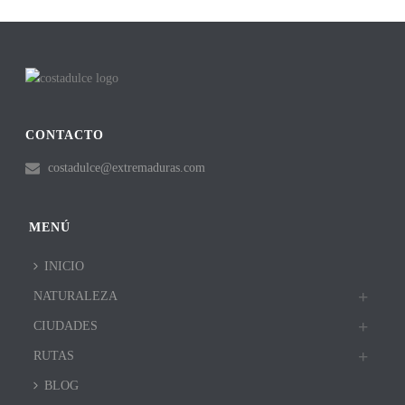
CONTACTO
costadulce@extremaduras.com
MENÚ
INICIO
NATURALEZA
CIUDADES
RUTAS
BLOG