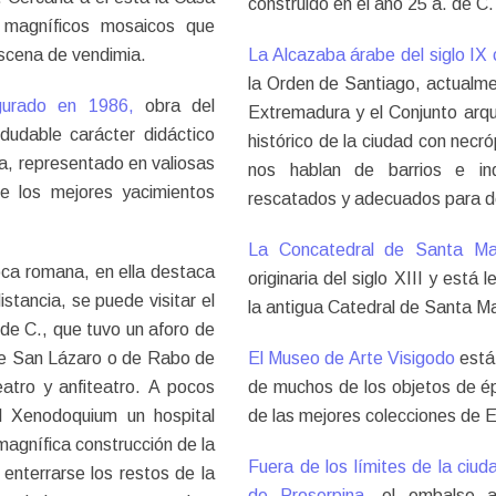
construido en el año 25 a. de C.
n magníficos mosaicos que
escena de vendimia.
La Alcazaba árabe del siglo IX 
la Orden de Santiago, actualme
gurado en 1986,
obra del
Extremadura y el Conjunto arqu
dudable carácter didáctico
histórico de la ciudad con necró
na, representado en valiosas
nos hablan de barrios e ind
de los mejores yacimientos
rescatados y adecuados para del
La Concatedral de Santa M
oca romana, en ella destaca
originaria del siglo XIII y est
tancia, se puede visitar el
la antigua Catedral de Santa Ma
 de C., que tuvo un aforo de
de San Lázaro o de Rabo de
El Museo de Arte Visigodo
está 
atro y anfiteatro. A pocos
de muchos de los objetos de é
l Xenodoquium un hospital
de las mejores colecciones de 
magnífica construcción de la
Fuera de los límites de la ciu
 enterrarse los restos de la
de Proserpina,
el embalse a