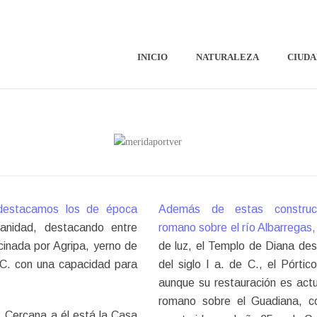
INICIO
NATURALEZA
CIUDA
destacamos los de época
Además de estas construc
anidad, destacando entre
romano sobre el río Albarregas
cinada por Agripa, yerno de
de luz, el Templo de Diana dest
 C. con una capacidad para
del siglo I a. de C., el Pórtic
aunque su restauración es act
romano sobre el Guadiana, c
. Cercana a él está la Casa