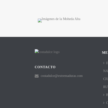
ME
I
CONTACTO
NA
costadulce@extremaduras.com
CI
RU