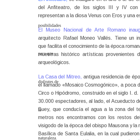
del Anfiteatro, de los siglos III y IV co
representan a la diosa Venus con Eros y una 
El Museo Nacional de Arte Romano inau
arquitecto Rafael Moneo Vallés. Tiene un in
que facilita el conocimiento de la época roma
muestras histórico artísticas provenientes 
arqueológicos.
La Casa del Mitreo,
antigua residencia de ép
el llamado «Mosaico Cosmogónico», a poca dis
Circo o Hipódromo, construido en el siglo I. d.
30.000 espectadores, al lado, el Acueducto 
Buey, que conducía el agua a la zona del te
metros nos encontramos con los restos de
visigodo de la época del obispo Mausona y la 
Basílica de Santa Eulalia, en la cual pudieron