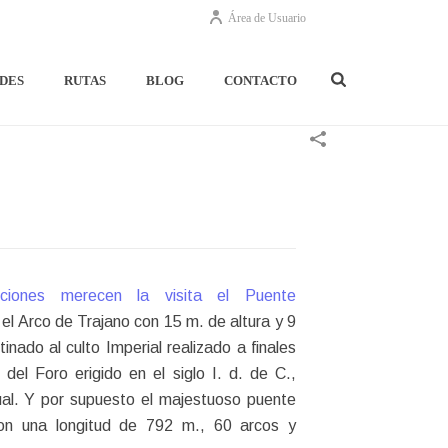
Área de Usuario
DES
RUTAS
BLOG
CONTACTO
ciones merecen la visita el Puente
,
el Arco de Trajano con 15 m. de altura y 9
inado al culto Imperial realizado a finales
o del Foro erigido en el siglo I. d. de C.,
ual. Y por supuesto el majestuoso puente
on una longitud de 792 m., 60 arcos y