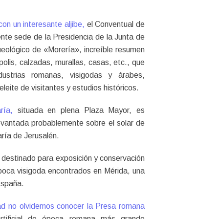
con un interesante aljibe,
el Conventual de
nte sede de la Presidencia de la Junta de
eológico de «Morería», increíble resumen
polis, calzadas, murallas, casas, etc., que
ustrias romanas, visigodas y árabes,
eite de visitantes y estudios históricos.
aría,
situada en plena Plaza Mayor, es
á levantada probablemente sobre el solar de
ría de Jerusalén.
destinado para exposición y conservación
poca visigoda encontrados en Mérida, una
España.
dad no olvidemos conocer la Presa romana
rtificial de época romana más grande