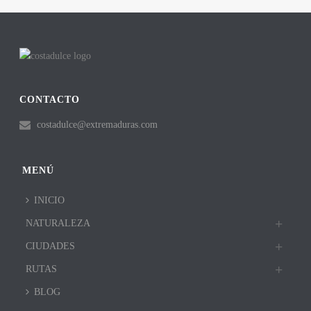
CONTACTO
costadulce@extremaduras.com
MENÚ
INICIO
NATURALEZA
CIUDADES
RUTAS
BLOG