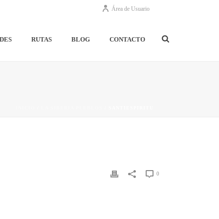
Área de Usuario
DES
RUTAS
BLOG
CONTACTO
INICIO
/
LA SIBERIA PUEBLOS
/ SANTIESPIRITU
0