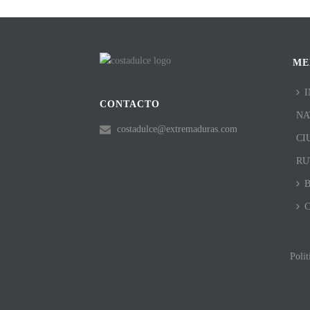
ME
I
CONTACTO
NA
costadulce@extremaduras.com
CI
RU
Polit