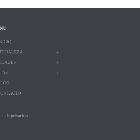
NÚ
NICIO
TURALEZA
UDADES
TAS
BLOG
CONTACTO
ica de privacidad.