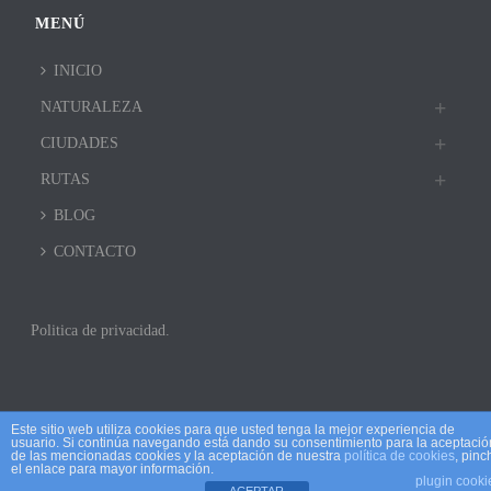
MENÚ
INICIO
NATURALEZA
CIUDADES
RUTAS
BLOG
CONTACTO
Politica de privacidad.
Este sitio web utiliza cookies para que usted tenga la mejor experiencia de
usuario. Si continúa navegando está dando su consentimiento para la aceptació
de las mencionadas cookies y la aceptación de nuestra
política de cookies
, pinc
el enlace para mayor información.
plugin cooki