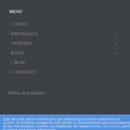
MENÚ
INICIO
NATURALEZA
CIUDADES
RUTAS
BLOG
CONTACTO
Politica de privacidad.
Este sitio web utiliza cookies para que usted tenga la mejor experiencia de
usuario. Si continúa navegando está dando su consentimiento para la aceptació
de las mencionadas cookies y la aceptación de nuestra
política de cookies
, pinc
el enlace para mayor información.