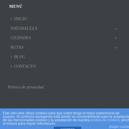
MENÚ
INICIO
NATURALEZA
CIUDADES
RUTAS
BLOG
CONTACTO
Politica de privacidad.
Este sitio web utiliza cookies para que usted tenga la mejor experiencia de
usuario. Si continúa navegando está dando su consentimiento para la aceptació
de las mencionadas cookies y la aceptación de nuestra
política de cookies
, pinc
el enlace para mayor información.
plugin cooki