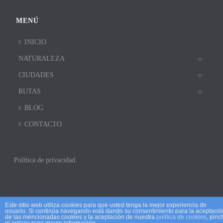
MENÚ
INICIO
NATURALEZA
CIUDADES
RUTAS
BLOG
CONTACTO
Politica de privacidad.
Este sitio web utiliza cookies para que usted tenga la mejor experiencia de
usuario. Si continúa navegando está dando su consentimiento para la aceptació
de las mencionadas cookies y la aceptación de nuestra
política de cookies
, pinc