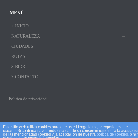
MENÚ
INICIO
NATURALEZA
CIUDADES
RUTAS
BLOG
CONTACTO
Politica de privacidad.
Este sitio web utiliza cookies para que usted tenga la mejor experiencia de
usuario. Si continúa navegando está dando su consentimiento para la aceptació
de las mencionadas cookies y la aceptación de nuestra
política de cookies
, pinc