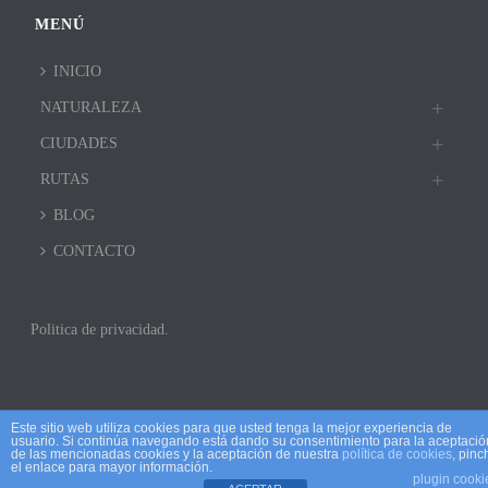
MENÚ
INICIO
NATURALEZA
CIUDADES
RUTAS
BLOG
CONTACTO
Politica de privacidad.
Este sitio web utiliza cookies para que usted tenga la mejor experiencia de
usuario. Si continúa navegando está dando su consentimiento para la aceptació
de las mencionadas cookies y la aceptación de nuestra
política de cookies
, pinc
el enlace para mayor información.
plugin cooki