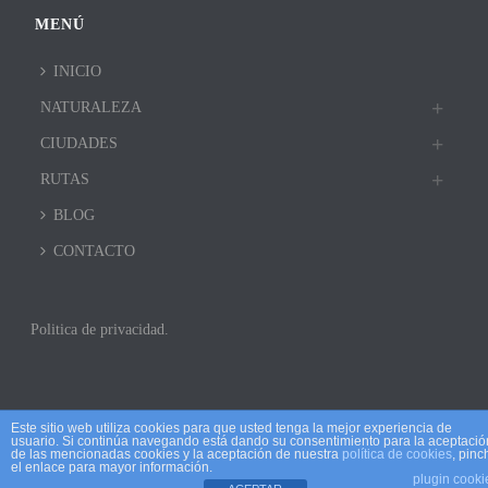
MENÚ
INICIO
NATURALEZA
CIUDADES
RUTAS
BLOG
CONTACTO
Politica de privacidad.
Este sitio web utiliza cookies para que usted tenga la mejor experiencia de
usuario. Si continúa navegando está dando su consentimiento para la aceptació
de las mencionadas cookies y la aceptación de nuestra
política de cookies
, pinc
el enlace para mayor información.
plugin cooki