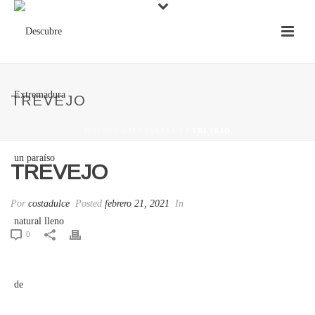
TREVEJO
INICIO
/
GATA PUEBLOS
/ TREVEJO
TREVEJO
Por
costadulce
Posted
febrero 21, 2021
In
0