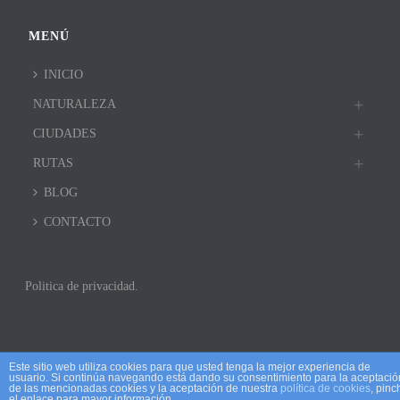
MENÚ
INICIO
NATURALEZA
CIUDADES
RUTAS
BLOG
CONTACTO
Politica de privacidad.
Este sitio web utiliza cookies para que usted tenga la mejor experiencia de
usuario. Si continúa navegando está dando su consentimiento para la aceptació
de las mencionadas cookies y la aceptación de nuestra
política de cookies
, pinc
el enlace para mayor información.