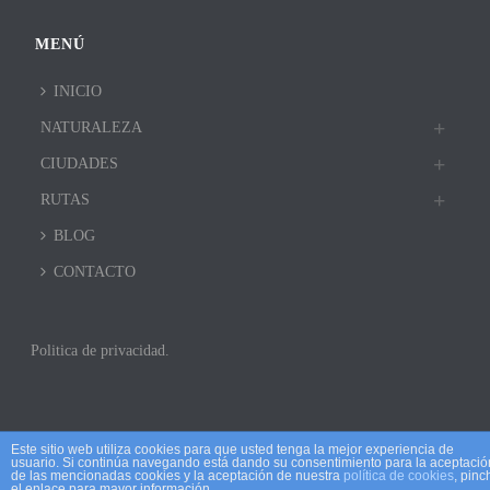
MENÚ
INICIO
NATURALEZA
CIUDADES
RUTAS
BLOG
CONTACTO
Politica de privacidad.
Este sitio web utiliza cookies para que usted tenga la mejor experiencia de
usuario. Si continúa navegando está dando su consentimiento para la aceptació
de las mencionadas cookies y la aceptación de nuestra
política de cookies
, pinc
el enlace para mayor información.