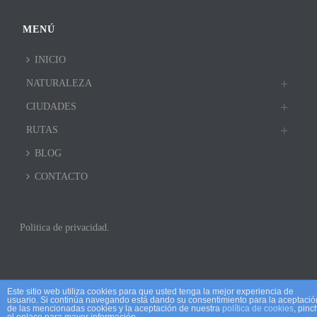
MENÚ
INICIO
NATURALEZA
CIUDADES
RUTAS
BLOG
CONTACTO
Politica de privacidad.
Este sitio web utiliza cookies para que usted tenga la mejor experiencia de
usuario. Si continúa navegando está dando su consentimiento para la aceptació
de las mencionadas cookies y la aceptación de nuestra
política de cookies
, pinc