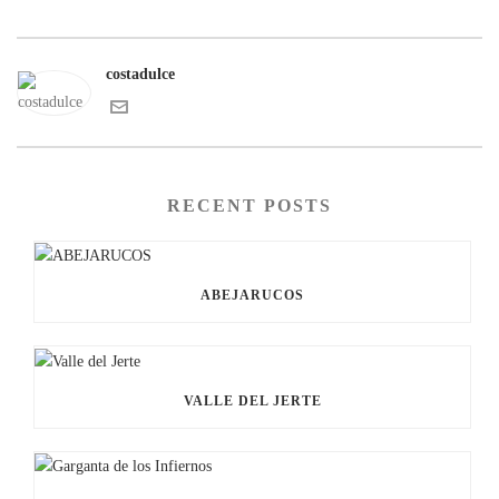
costadulce
RECENT POSTS
ABEJARUCOS
VALLE DEL JERTE