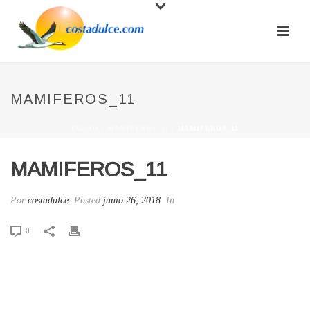
MAMIFEROS_11
INICIO
/
MAMIFEROS_11
/ MAMIFEROS_11
MAMIFEROS_11
Por
costadulce
Posted
junio 26, 2018
In
0