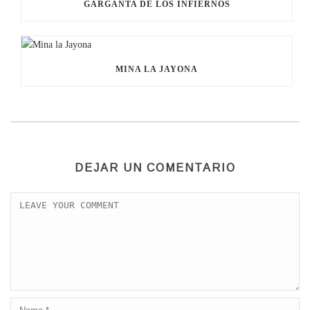
GARGANTA DE LOS INFIERNOS
MINA LA JAYONA
DEJAR UN COMENTARIO