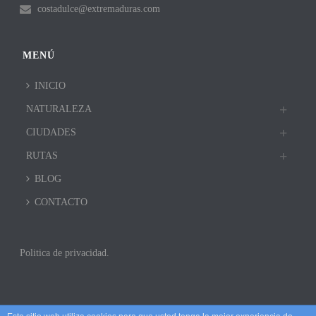
costadulce@extremaduras.com
MENÚ
INICIO
NATURALEZA
CIUDADES
RUTAS
BLOG
CONTACTO
Politica de privacidad.