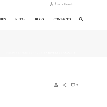
Área de Usuario
DES
RUTAS
BLOG
CONTACTO
INICIO
/
INVERTEBRADOS_4
/ INVERTEBRADOS_4
0