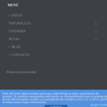
MENÚ
INICIO
NATURALEZA
CIUDADES
RUTAS
BLOG
CONTACTO
Politica de privacidad.
Este sitio web utiliza cookies para que usted tenga la mejor experiencia de
usuario. Si continúa navegando está dando su consentimiento para la aceptació
de las mencionadas cookies y la aceptación de nuestra
política de cookies
, pinc
el enlace para mayor información.
plugin cooki