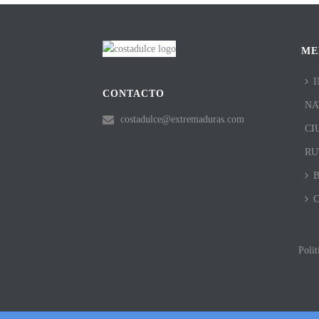
ME
I
CONTACTO
NA
costadulce@extremaduras.com
CI
RU
Polit