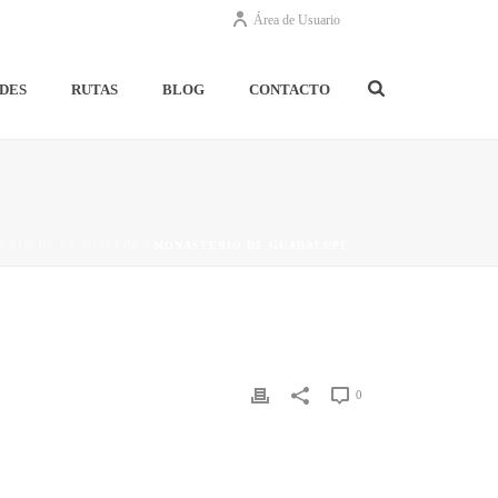
Área de Usuario
DES
RUTAS
BLOG
CONTACTO
ERIO DE GUADALUPE
/ MONASTERIO DE GUADALUPE
0