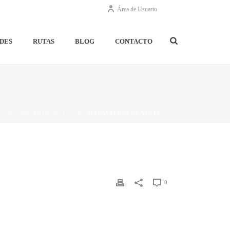
Área de Usuario
DES
RUTAS
BLOG
CONTACTO
O
/
MONASTERIO DE YUSTE
/ MONASTERIO DE YUSTE
0