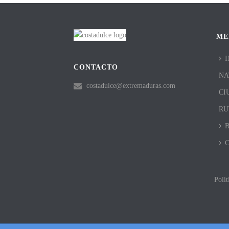
ME
I
CONTACTO
NA
costadulce@extremaduras.com
CI
RU
Polit