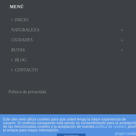
MENÚ
INICIO
NATURALEZA
CIUDADES
RUTAS
BLOG
CONTACTO
Politica de privacidad.
Este sitio web utiliza cookies para que usted tenga la mejor experiencia de
usuario. Si continúa navegando está dando su consentimiento para la aceptació
de las mencionadas cookies y la aceptación de nuestra
política de cookies
, pinc
el enlace para mayor información.
plugin cooki