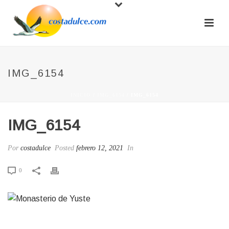
IMG_6154
INICIO
/
IMG_6154
/ IMG_6154
IMG_6154
Por
costadulce
Posted
febrero 12, 2021
In
0