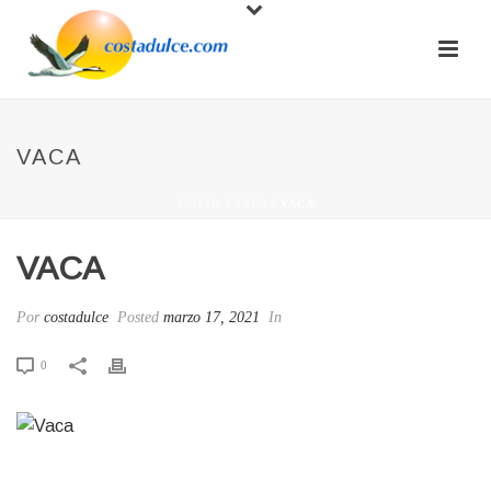
VACA
INICIO
/
VACA
/ VACA
VACA
Por
costadulce
Posted
marzo 17, 2021
In
0