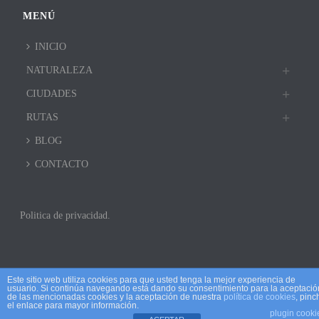
MENÚ
INICIO
NATURALEZA
CIUDADES
RUTAS
BLOG
CONTACTO
Politica de privacidad.
Este sitio web utiliza cookies para que usted tenga la mejor experiencia de
usuario. Si continúa navegando está dando su consentimiento para la aceptació
de las mencionadas cookies y la aceptación de nuestra
política de cookies
, pinc
el enlace para mayor información.
plugin cooki