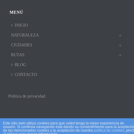
MENÚ
INICIO
NATURALEZA
CIUDADES
RUTAS
BLOG
CONTACTO
Politica de privacidad.
Este sitio web utiliza cookies para que usted tenga la mejor experiencia de
usuario. Si continúa navegando está dando su consentimiento para la aceptació
de las mencionadas cookies y la aceptación de nuestra
política de cookies
, pinc