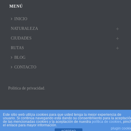
MENÚ
INICIO
NATURALEZA
CIUDADES
RUTAS
BLOG
CONTACTO
Politica de privacidad.
Este sitio web utiliza cookies para que usted tenga la mejor experiencia de
usuario. Si continúa navegando está dando su consentimiento para la aceptació
de las mencionadas cookies y la aceptación de nuestra
política de cookies
, pinc
el enlace para mayor información.
plugin cooki