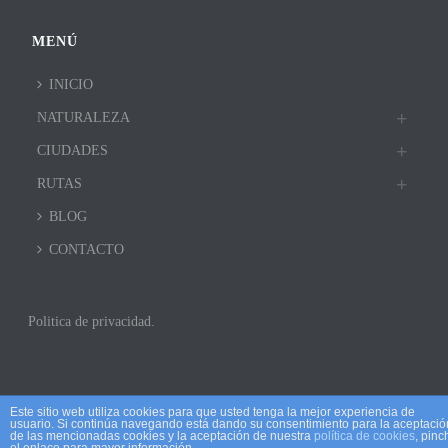
MENÚ
INICIO
NATURALEZA
CIUDADES
RUTAS
BLOG
CONTACTO
Politica de privacidad.
Este sitio web utiliza cookies para que usted tenga la mejor experiencia de
usuario. Si continúa navegando está dando su consentimiento para la aceptació
de las mencionadas cookies y la aceptación de nuestra
política de cookies
, pinc