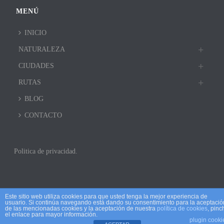
MENÚ
INICIO
NATURALEZA
CIUDADES
RUTAS
BLOG
CONTACTO
Politica de privacidad.
Este sitio web utiliza cookies para que usted tenga la mejor experiencia de
usuario. Si continúa navegando está dando su consentimiento para la aceptació
de las mencionadas cookies y la aceptación de nuestra
política de cookies
, pinc
el enlace para mayor información.
plugin cooki