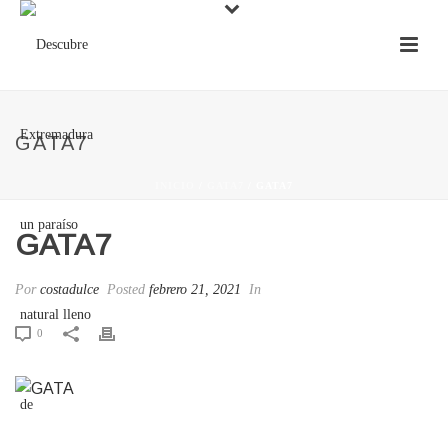
GATA7
INICIO
/
GATA7
/ GATA7
GATA7
Por
costadulce
Posted
febrero 21, 2021
In
0