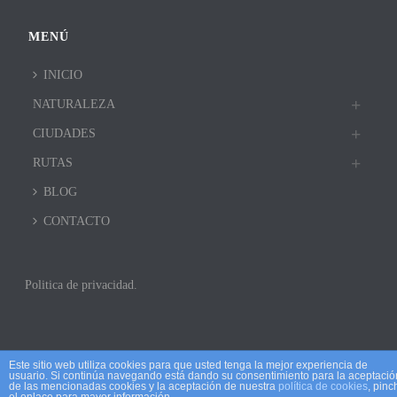
MENÚ
INICIO
NATURALEZA
CIUDADES
RUTAS
BLOG
CONTACTO
Politica de privacidad.
Este sitio web utiliza cookies para que usted tenga la mejor experiencia de
usuario. Si continúa navegando está dando su consentimiento para la aceptació
de las mencionadas cookies y la aceptación de nuestra
política de cookies
, pinc