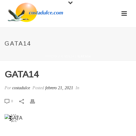
GATA14
INICIO
/
GATA14
/ GATA14
GATA14
Por
costadulce
Posted
febrero 21, 2021
In
0