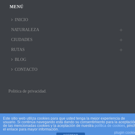
MENÚ
INICIO
NATURALEZA
CIUDADES
RUTAS
BLOG
CONTACTO
Politica de privacidad.
Este sitio web utiliza cookies para que usted tenga la mejor experiencia de
usuario. Si continúa navegando está dando su consentimiento para la aceptació
de las mencionadas cookies y la aceptación de nuestra
política de cookies
, pinc
el enlace para mayor información.
plugin cooki