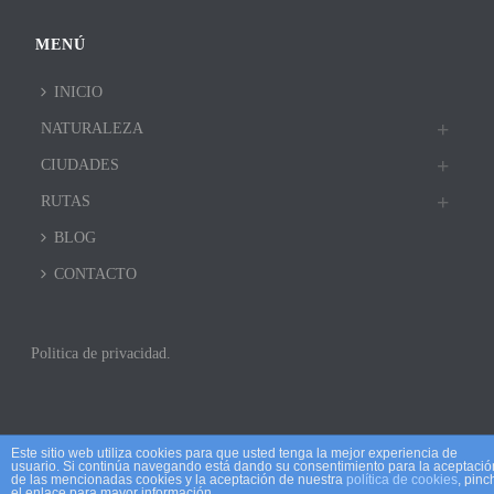
MENÚ
INICIO
NATURALEZA
CIUDADES
RUTAS
BLOG
CONTACTO
Politica de privacidad.
Este sitio web utiliza cookies para que usted tenga la mejor experiencia de
usuario. Si continúa navegando está dando su consentimiento para la aceptació
de las mencionadas cookies y la aceptación de nuestra
política de cookies
, pinc
el enlace para mayor información.