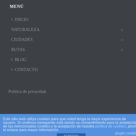
MENÚ
INICIO
NATURALEZA
CIUDADES
RUTAS
BLOG
CONTACTO
Politica de privacidad.
Este sitio web utiliza cookies para que usted tenga la mejor experiencia de
usuario. Si continúa navegando está dando su consentimiento para la aceptació
de las mencionadas cookies y la aceptación de nuestra
política de cookies
, pinc
el enlace para mayor información.
plugin cooki