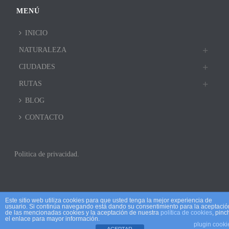
MENÚ
INICIO
NATURALEZA
CIUDADES
RUTAS
BLOG
CONTACTO
Politica de privacidad.
Este sitio web utiliza cookies para que usted tenga la mejor experiencia de
usuario. Si continúa navegando está dando su consentimiento para la aceptació
de las mencionadas cookies y la aceptación de nuestra
política de cookies
, pinc
el enlace para mayor información.
plugin cooki