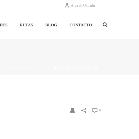
Área de Usuario
DES
RUTAS
BLOG
CONTACTO
IO
/
EMBALSEORELLANA_15
/ EMBALSEORELLANA_15
0