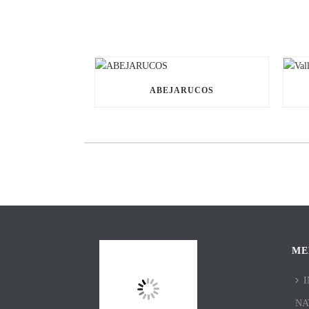
ABEJARUCOS
ME
I
NA