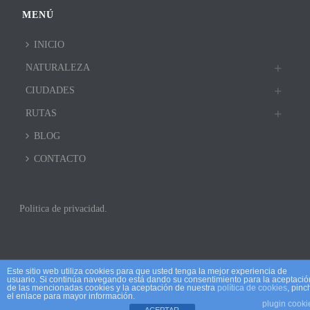
MENÚ
INICIO
NATURALEZA
CIUDADES
RUTAS
BLOG
CONTACTO
Politica de privacidad.
Este sitio web utiliza cookies para que usted tenga la mejor experiencia de
usuario. Si continúa navegando está dando su consentimiento para la aceptació
de las mencionadas cookies y la aceptación de nuestra
política de cookies
, pinc
el enlace para mayor información.
plugin cooki