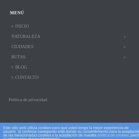
MENÚ
INICIO
NATURALEZA
CIUDADES
RUTAS
BLOG
CONTACTO
Politica de privacidad.
Este sitio web utiliza cookies para que usted tenga la mejor experiencia de
usuario. Si continúa navegando está dando su consentimiento para la aceptació
de las mencionadas cookies y la aceptación de nuestra
política de cookies
, pinc