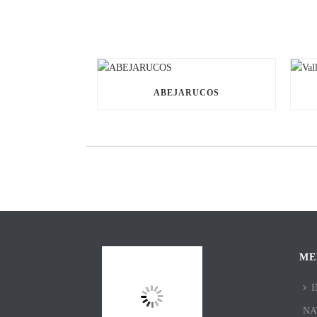
ABEJARUCOS
ME
I
NA