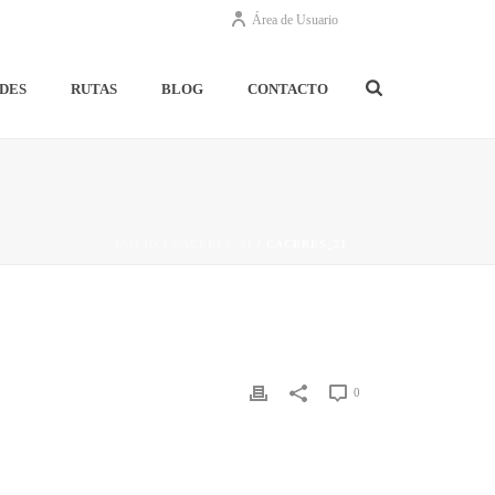
Área de Usuario
DES
RUTAS
BLOG
CONTACTO
INICIO
/
CACERES_21
/ CACERES_21
0