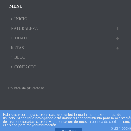
MENÚ
INICIO
NATURALEZA
CIUDADES
RUTAS
BLOG
CONTACTO
Politica de privacidad.
Este sitio web utiliza cookies para que usted tenga la mejor experiencia de
usuario. Si continúa navegando está dando su consentimiento para la aceptació
de las mencionadas cookies y la aceptación de nuestra
política de cookies
, pinc
el enlace para mayor información.
plugin cooki