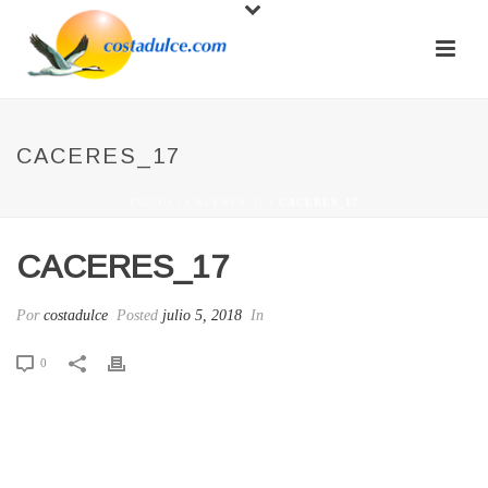
CACERES_17
INICIO
/
CACERES_17
/ CACERES_17
CACERES_17
Por
costadulce
Posted
julio 5, 2018
In
0