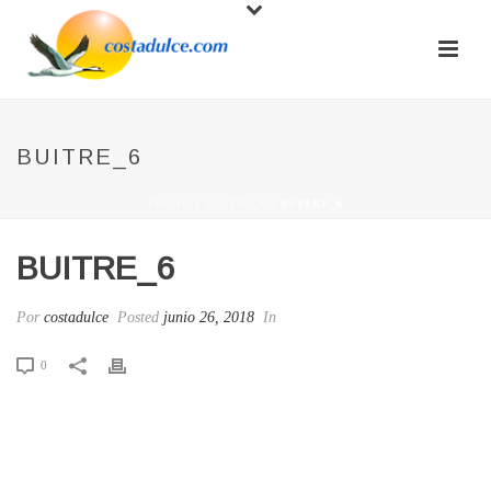
BUITRE_6
INICIO
/
BUITRE_6
/ BUITRE_6
BUITRE_6
Por
costadulce
Posted
junio 26, 2018
In
0