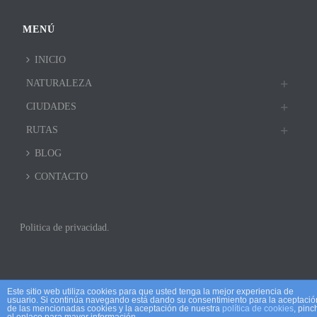
MENÚ
INICIO
NATURALEZA
CIUDADES
RUTAS
BLOG
CONTACTO
Politica de privacidad.
Este sitio web utiliza cookies para que usted tenga la mejor experiencia de
usuario. Si continúa navegando está dando su consentimiento para la aceptació
de las mencionadas cookies y la aceptación de nuestra
política de cookies
, pinc