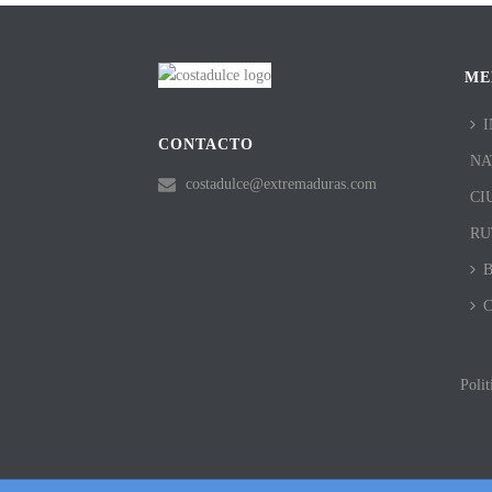
ME
I
CONTACTO
NA
costadulce@extremaduras.com
CI
RU
Polit