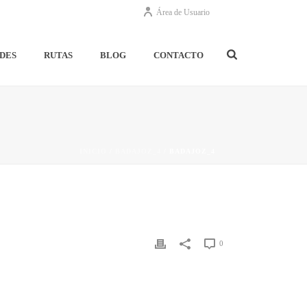
Área de Usuario
DES
RUTAS
BLOG
CONTACTO
INICIO
/
BADAJOZ_4
/ BADAJOZ_4
0