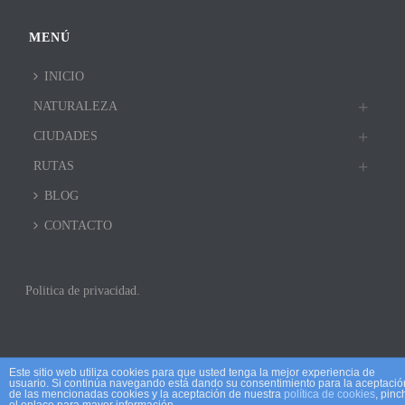
MENÚ
INICIO
NATURALEZA
CIUDADES
RUTAS
BLOG
CONTACTO
Politica de privacidad.
Este sitio web utiliza cookies para que usted tenga la mejor experiencia de
usuario. Si continúa navegando está dando su consentimiento para la aceptació
de las mencionadas cookies y la aceptación de nuestra
política de cookies
, pinc