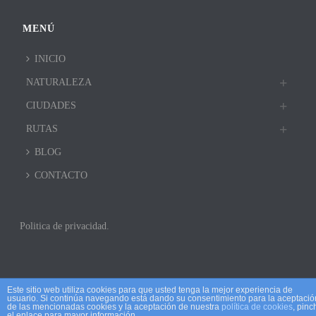
MENÚ
INICIO
NATURALEZA
CIUDADES
RUTAS
BLOG
CONTACTO
Politica de privacidad.
Este sitio web utiliza cookies para que usted tenga la mejor experiencia de
usuario. Si continúa navegando está dando su consentimiento para la aceptació
de las mencionadas cookies y la aceptación de nuestra
política de cookies
, pinc
el enlace para mayor información.