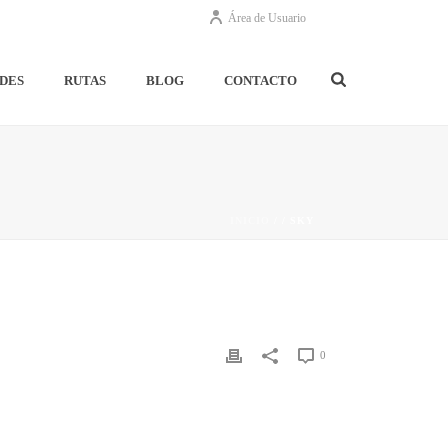
Área de Usuario
DES
RUTAS
BLOG
CONTACTO
INICIO
/
/ SKY
0