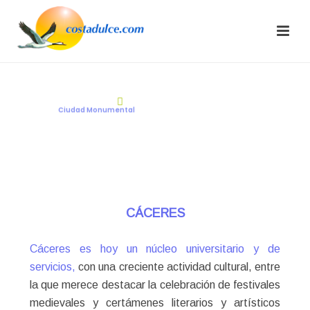
CÁCERES
C
i
u
d
a
d
M
o
n
u
m
e
n
t
a
l
CÁCERES
Cáceres es hoy un núcleo universitario y de
servicios,
con una creciente actividad cultural, entre
la que merece destacar la celebración de festivales
medievales y certámenes literarios y artísticos