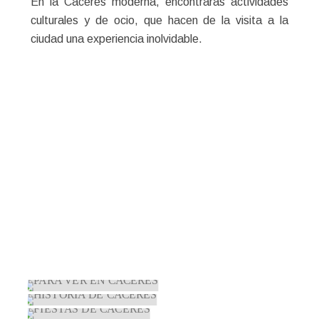
En la Cáceres moderna, encontrarás actividades
culturales y de ocio, que hacen de la visita a la
ciudad una experiencia inolvidable.
TODO
PARA VER EN CÁCERES
HISTORIA DE CÁCERES
FIESTAS DE CÁCERES
IMÁGENES DE CÁCERESS
PARA VER EN CÁCERES