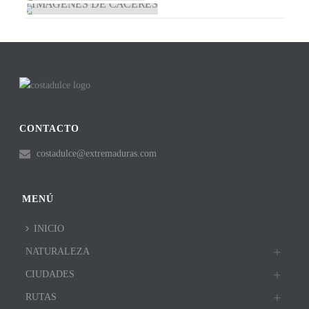
HISTORIA DE CÁCERES
FIESTAS DE CÁCERES
IMÁGENES DE CÁCERES
CONTACTO
costadulce@extremaduras.com
MENÚ
INICIO
NATURALEZA
CIUDADES
RUTAS