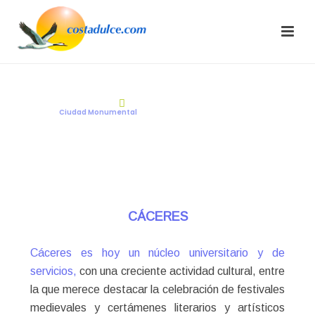
CÁCERES
C
i
u
d
a
d
M
o
n
u
m
e
n
t
a
l
CÁCERES
Cáceres es hoy un núcleo universitario y de
servicios,
con una creciente actividad cultural, entre
la que merece destacar la celebración de festivales
medievales y certámenes literarios y artísticos