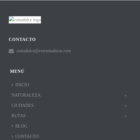
CONTACTO
costadulce@extremaduras.com
MENÚ
INICIO
NATURALEZA
CIUDADES
RUTAS
BLOG
CONTACTO