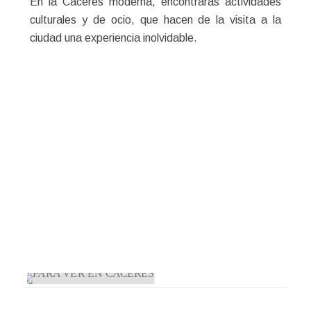
En la Cáceres moderna, encontrarás actividades
culturales y de ocio, que hacen de la visita a la
ciudad una experiencia inolvidable.
TODO
PARA VER EN CÁCERES
HISTORIA DE CÁCERES
FIESTAS DE CÁCERES
IMÁGENES DE CÁCERESS
PARA VER EN CÁCERES