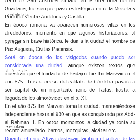
cerro de San Cristóbal situado en la otra orilla del río
Guadiana, fue siempre paso estratégico entre la Meseta y
Portugal y entre Andalucía y Castilla.
En época romana ya aparecen numerosas villas en los
alrededores, momento en que algunos historiadores, al
parecer sin base histórica, le dan a la ciudad el nombre de
Pax Augusta, Civitas Pacensis.
Será en época de los visigodos cuando puede ser
considerada una ciudad,
aunque existen textos que
muestran que el fundador de Badajoz fue Ibn Marwan en el
año 875. Tras el ocaso del califato de Córdoba pasará a
ser capital de un importante reino de Taifas, hasta la
llegada de los almorávides en el s. XI.
En el año 875 Ibn Marwan toma la ciudad, manteniéndose
independiente hasta el 930 en que es conquistada por Abd-
al Rahman II. En estos momentos la ciudad ya tenía su
recinto amurallado, barrios, mezquitas, alcázar etc.
Durante el reino Aftasí destacan también el cultivo de las