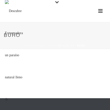
BUHO
INICIO
/
FAUNA EN EXTREMADURA
/ BUHO