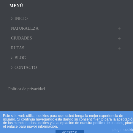
MENÚ
INICIO
NATURALEZA
CIUDADES
RUTAS
BLOG
CONTACTO
Politica de privacidad.
Este sitio web utiliza cookies para que usted tenga la mejor experiencia de
usuario. Si continúa navegando está dando su consentimiento para la aceptació
de las mencionadas cookies y la aceptación de nuestra
política de cookies
, pinc
el enlace para mayor información.
plugin cooki
ACEPTAR
Copyright All Rights Reserved © 2017